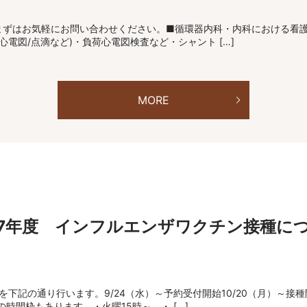
まずはお気軽にお問い合わせください。■循環器内科・内科における看
心電図/点滴など)・負荷心電図検査など・シャント […]
MORE
7年度 インフルエンザワクチン接種に
を下記の通り行います。9/24（水）～予約受付開始10/20（月）～
間枠もあります ・火曜15時～ ・ […]