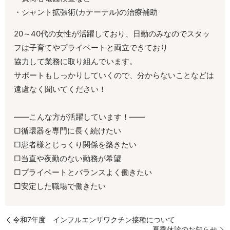
・シャント拡張術
(
カテーテル
)
の治療補助
20
～
40
代の女性が活躍しており、日勤のみなのでスタッ
フは子育てやプライベートと両立できており
協力して業務に取り組んでいます。
サポートもしっかりしていくので、分からないことなどは
遠慮なく聞いてください！
――こんな方が活躍しています！――
□循環器を専門に長く続けたい
□患者様とじっくり関係を築きたい
□当直や夜勤のない勤務が希望
□プライベートとバランスよく働きたい
□安定した職場で働きたい
令和7年度 インフルエンザワクチン接種について
夏季休診のお知らせ